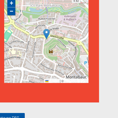
+
−
Leaflet
|
©
OpenStreetMap
atzung DFG