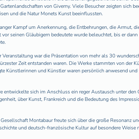
 Gartenlandschaften von Giverny. Viele Besucher zeigten sich be
eisen und die Natur Monets Kunst beeinflussten.
langer Kampf um Anerkennung, die Entbehrungen, die Armut, die
t vor seinen Gläubigern bedeutete wurde beleuchtet, bis er dann
te.
r Veranstaltung war die Präsentation von mehr als 30 wundersc
kürzester Zeit entstanden waren. Die Werke stammten von der K
iligte Künstlerinnen und Künstler waren persönlich anwesend un
entwickelte sich im Anschluss ein reger Austausch unter den G
genheit, über Kunst, Frankreich und die Bedeutung des Impress
Gesellschaft Montabaur freute sich über die große Resonanz u
schichte und deutsch-französische Kultur auf besondere Weise 