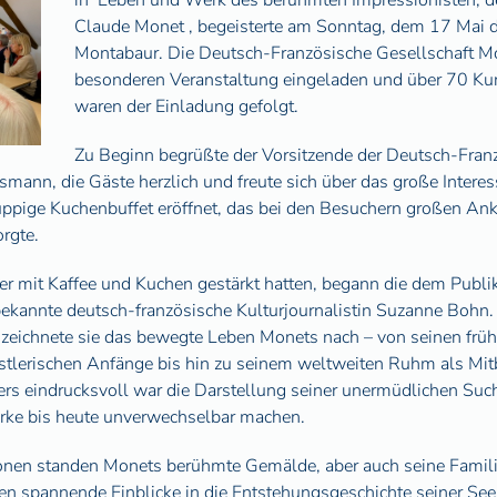
in
Leben und Werk des berühmten Impressionisten, d
Claude Monet , begeisterte am Sonntag, dem 17 Mai d
Montabaur. Die Deutsch-Französische Gesellschaft Mo
besonderen Veranstaltung eingeladen und über 70 Kun
waren der Einladung gefolgt.
Zu Beginn begrüßte der Vorsitzende der Deutsch-Fran
ann, die Gäste herzlich und freute sich über das große Interes
pige Kuchenbuffet eröffnet, das bei den Besuchern großen Ankl
rgte.
r mit Kaffee und Kuchen gestärkt hatten, begann die dem Publi
ekannte deutsch-französische Kulturjournalistin Suzanne Bohn.
zeichnete sie das bewegte Leben Monets nach – von seinen frühe
stlerischen Anfänge bis hin zu seinem weltweiten Ruhm als Mi
s eindrucksvoll war die Darstellung seiner unermüdlichen Such
rke bis heute unverwechselbar machen.
onen standen Monets berühmte Gemälde, aber auch seine Famili
ten spannende Einblicke in die Entstehungsgeschichte seiner See