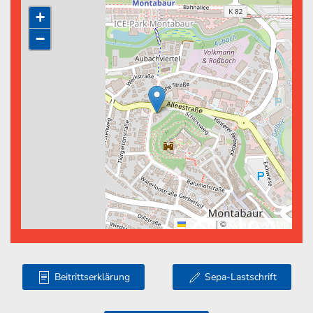
+
−
Leaflet
|
©
OpenStreetMap
Beitrittserklärung
Sepa-Lastschrift