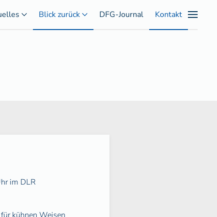
uelles
Blick zurück
DFG-Journal
Kontakt
Uhr im DLR
 für kühnen Weisen