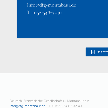
info@dfg-montabaur.de
T: 0152-54823240
Beitrit
Deutsch-Französische Gesellschaft zu Montabaur e.V.
info@dfg-montabaur.de
- T: 0152 - 54 82 32 40