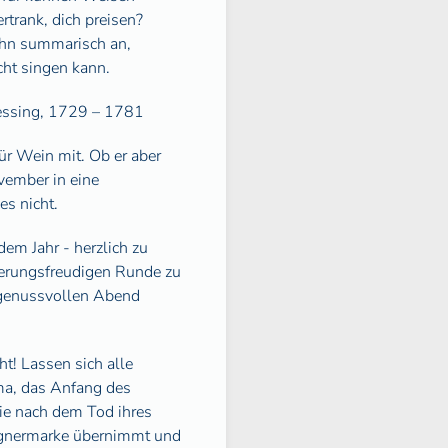
rtrank, dich preisen?
ihn summarisch an,
icht singen kann.
essing, 1729 – 1781
ür Wein mit. Ob er aber
vember in eine
es nicht.
em Jahr - herzlich zu
sterungsfreudigen Runde zu
n genussvollen Abend
t! Lassen sich alle
ma, das Anfang des
die nach dem Tod ihres
agnermarke übernimmt und