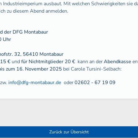
Industrieimperium ausbaut. Mit welchen Schwierigkeiten sie da
 sich zu diesem Abend anmelden.
nd der DFG Montabaur
0 Uhr
ofstr. 32, 56410 Montabaur
r 15 €
und
für Nichtmitglieder 20 €
kann an der
Abendkasse
ent
is zum 16. November 2025
bei Carole Tursini-Selbach:
zw.
info@dfg-montabaur.de
oder
02602 - 67 19 09
Zurück zur Übersicht