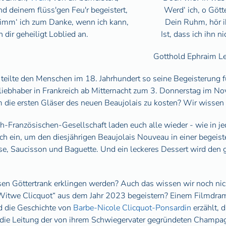
d deinem flüss'gen Feu'r begeistert,
Werd‘ ich, o Götte
imm‘ ich zum Danke, wenn ich kann,
Dein Ruhm, hör 
n dir geheiligt Loblied an.
Ist, dass ich ihn n
Gotthold Ephraim L
teilte den Menschen im 18. Jahrhundert so seine Begeisterung f
liebhaber in Frankreich ab Mitternacht zum 3. Donnerstag im No
m die ersten Gläser des neuen Beaujolais zu kosten? Wir wissen 
-Französischen-Gesellschaft laden euch alle wieder - wie in jed
uch ein, um den diesjährigen Beaujolais Nouveau in einer begei
äse, Saucisson und Baguette. Und ein leckeres Dessert wird de
sen Göttertrank erklingen werden? Auch das wissen wir noch nich
„Witwe Clicquot“ aus dem Jahr 2023 begeistern? Einem Filmdra
nd die Geschichte von
Barbe-Nicole Clicquot-Ponsardin
erzählt, 
die Leitung der von ihrem Schwiegervater gegründeten Champ