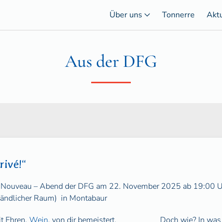
Über uns
Tonnerre
Akt
Aus der DFG
rivé!“
s Nouveau – Abend der DFG am 22. November 2025 ab 19:00 
Ländlicher Raum)
in Montabaur
t Ehren,
Wein
, von dir bemeistert,
Doch wie? In was