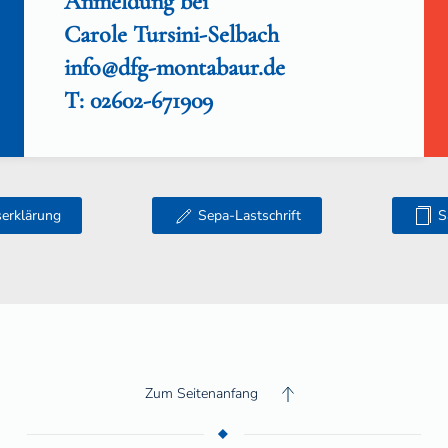
Anmeldung bei
Carole Tursini-Selbach
info@dfg-montabaur.de
T: 02602-671909
tserklärung
Sepa-Lastschrift
S
Zum Seitenanfang