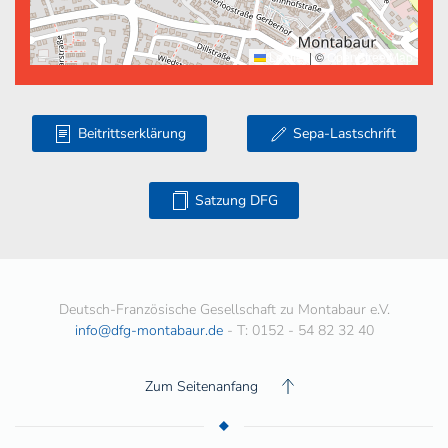
Leaflet
|
©
OpenStreetMap
Beitrittserklärung
Sepa-Lastschrift
Satzung DFG
Deutsch-Französische Gesellschaft zu Montabaur e.V.
info@dfg-montabaur.de
- T: 0152 - 54 82 32 40
Zum Seitenanfang