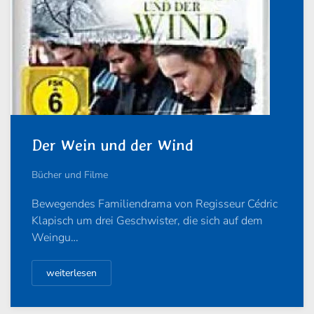
Der Wein und der Wind
Bücher und Filme
Bewegendes Familiendrama von Regisseur Cédric
Klapisch um drei Geschwister, die sich auf dem
Weingu…
weiterlesen